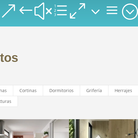
&#xe03a;
tos
nas
Cortinas
Dormitorios
Grifería
Herrajes
xturas