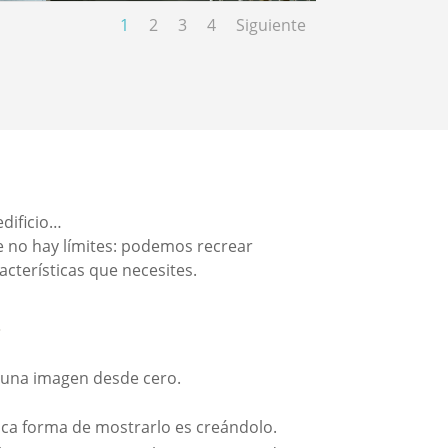
1
2
3
4
Siguiente
dificio…
ue no hay límites: podemos recrear
acterísticas que necesites.
?
r una imagen desde cero.
ica forma de mostrarlo es creándolo.