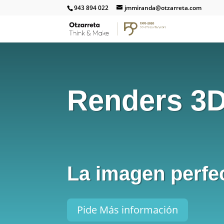
943 894 022
jmmiranda@otzarreta.com
Renders 3D
La imagen perfec
Pide Más información