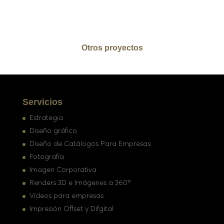
Otros proyectos
Servicios
Estrategia
Diseño gráfico
Diseño de Catálogos Para Empresas
Fotografía
Imagen Corporativa
Renders 3D e Imágenes a 360º
Vídeos para empresas
Impresión Offset y Difgital