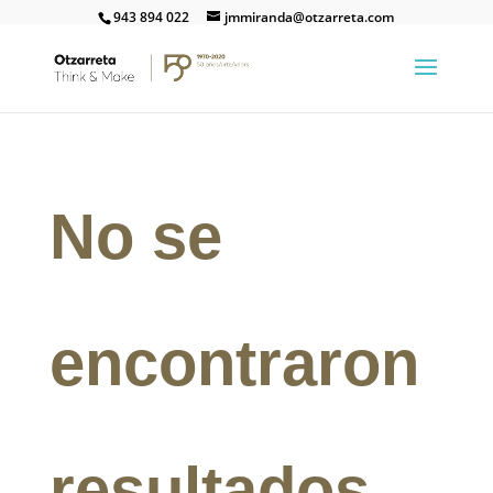
943 894 022
jmmiranda@otzarreta.com
No se
encontraron
resultados