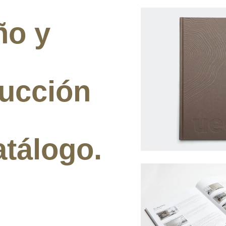
ño y
ucción
atálogo.