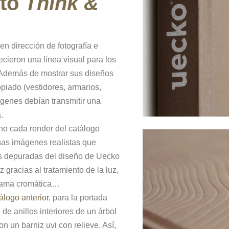
cto
Think &
en dirección de fotografía e
ecieron una línea visual para los
Además de mostrar sus diseños
opiado (vestidores, armarios,
genes debían transmitir una
.
o cada render del catálogo
nas imágenes realistas que
as depuradas del diseño de Uecko
z gracias al tratamiento de la luz,
 gama cromática…
álogo anterior
, para la portada
de anillos interiores de un árbol
n un barniz uvi con relieve. Así,