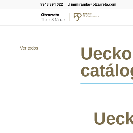
943 894 022
jmmiranda@otzarreta.com
Uecko:
Ver todos
catál
Ueck