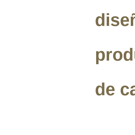
dise
prod
de c