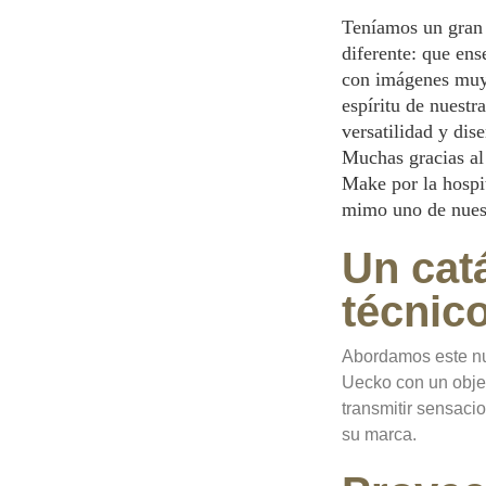
Teníamos un gran 
diferente: que en
con imágenes muy 
espíritu de nuestr
versatilidad y dis
Muchas gracias al
Make por la hospit
mimo uno de nuest
Un cat
técnic
Abordamos este nu
Uecko con un objet
transmitir sensaci
su marca.