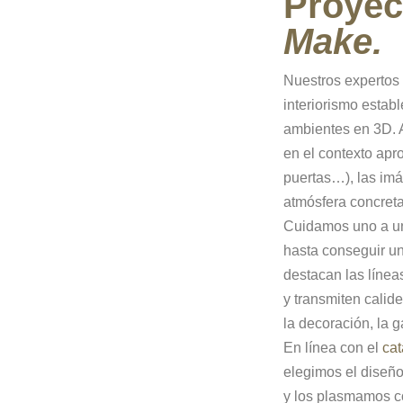
Proye
Make.
Nuestros expertos 
interiorismo establ
ambientes en 3D. 
en el contexto apr
puertas…), las imá
atmósfera concreta
Cuidamos uno a un
hasta conseguir u
destacan las líne
y transmiten calide
la decoración, la
En línea con el
cat
elegimos el diseño 
y los plasmamos co