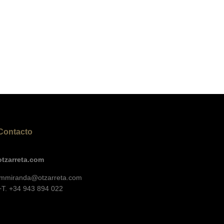
Contacto
otzarreta.com
jmmiranda@otzarreta.com
+T. +34 943 894 022