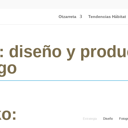
Otzarreta
Tendencias Hábitat
 diseño y produ
ogo
o:
Estrategia
Diseño
Fotogr