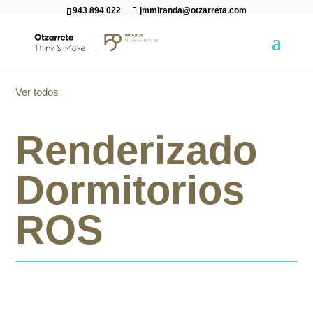
943 894 022
jmmiranda@otzarreta.com
Ver todos
Renderizado
Dormitorios
ROS