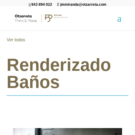
943 894 022
jmmiranda@otzarreta.com
Ver todos
Renderizado
Baños