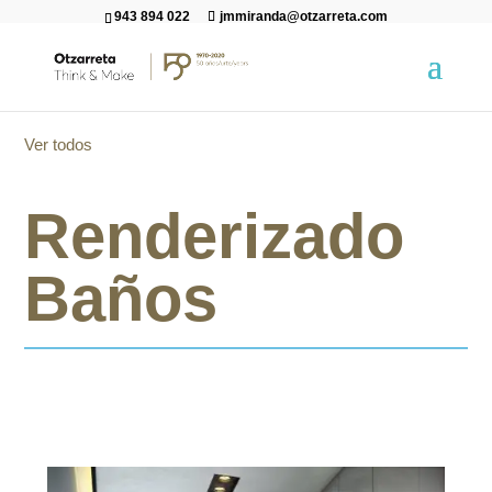
943 894 022
jmmiranda@otzarreta.com
Ver todos
Renderizado
Baños