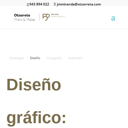
943 894 022
jmmiranda@otzarreta.com
Estrategia
Diseño
Fotografía
Impresión
Diseño
gráfico: